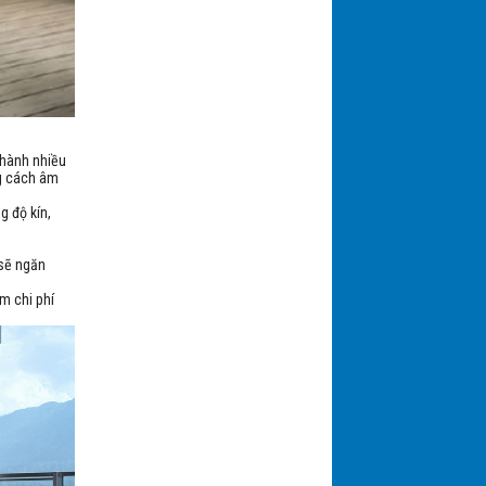
Cửa cuốn Nan nhôm | BIGOS
thành nhiều
B100S
ng cách âm
g độ kín,
 sẽ ngăn
ệm chi phí
Cửa cuốn Khe thoáng Nan nhôm
Super S7