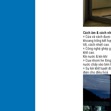
Cách âm & cách nh
+ Cửa và vách được 
khoang trống kết hợ
tốt, cách nhiệt cao
+ Công nghệ ghép gó
khít cao.
Kín nước & kín khí
+ Cua nhom he Xing
nước chẩy vào bên 
+ Sự kín khít tuyệt 
điện cho điều hoà