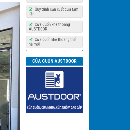
D08S
Quy trình sản xuất cửa tấm
liền
Cửa Cuốn khe thoáng
AUSTDOOR
Cửa cuốn khe thoáng thế
hệ mới
Cửa cuốn thép Chống cháy
AF100
CỬA CUỐN AUSTDOOR
Cửa cuốn thép Siêu trường
ST100