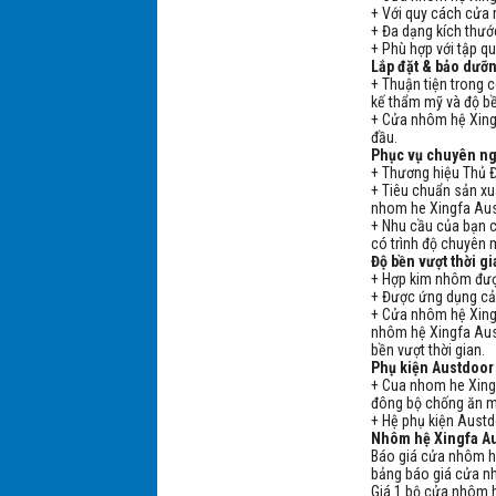
+ Với quy cách cửa
+ Đa dạng kích thước
+ Phù hợp với tập q
Lắp đặt & bảo dưỡ
+ Thuận tiện trong 
kế thẩm mỹ và độ bề
+ Cửa nhôm hệ Xing
đầu.
Phục vụ chuyên n
+ Thương hiệu Thủ Đ
+ Tiêu chuẩn sản x
nhom he Xingfa Aust
+ Nhu cầu của bạn 
có trình độ chuyên
Độ bền vượt thời g
+ Hợp kim nhôm đượ
+ Được ứng dụng cả
+ Cửa nhôm hệ Xing
nhôm hệ Xingfa Aust
bền vượt thời gian
Phụ kiện Austdoo
+ Cua nhom he Xing
đông bộ chống ăn m
+ Hệ phụ kiện Aust
Nhôm hệ Xingfa Au
Báo giá cửa nhôm h
bảng báo giá cửa n
Giá 1 bộ cửa nhôm h