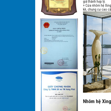
giá thành hợp lý..
+ Cửa nhôm hệ Xingf
kề, chung cư cao cấ
Nhôm hệ Xing