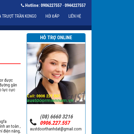
Hotline:
0906227557
-
0944227557
 TRƯỢT TRẦN KONGO
HỎI ĐÁP
LIÊN HỆ
MA
QUAY
FA
Cửa xuyên sáng VISUALBARD
HỖ TRỢ ONLINE
oor được
Cửa tấm lật SWINGBARD
 đường gân
p lực cực
(08) 6660 3216
ngfa
0906.227.557
ính an toàn ,
austdoorthanhdat@gmail.com
hí điện năng,
Bộ tời YHFD 300