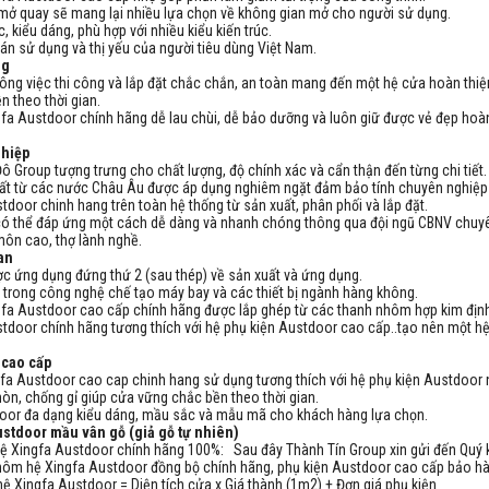
 mở quay sẽ mang lại nhiều lựa chọn về không gian mở cho người sử dụng.
, kiểu dáng, phù hợp với nhiều kiểu kiến trúc.
uán sử dụng và thị yếu của người tiêu dùng Việt Nam.
ng
công việc thi công và lắp đặt chắc chắn, an toàn mang đến một hệ cửa hoàn thiện
n theo thời gian.
fa Austdoor chính hãng dễ lau chùi, dễ bảo dưỡng và luôn giữ được vẻ đẹp hoà
ghiệp
ô Group tượng trưng cho chất lượng, độ chính xác và cẩn thận đến từng chi tiết
uất từ các nước Châu Âu được áp dụng nghiêm ngặt đảm bảo tính chuyên nghiệ
door chinh hang trên toàn hệ thống từ sản xuất, phân phối và lắp đặt.
có thể đáp ứng một cách dễ dàng và nhanh chóng thông qua đội ngũ CBNV chuy
 môn cao, thợ lành nghề.
ian
c ứng dụng đứng thứ 2 (sau thép) về sản xuất và ứng dụng.
 trong công nghệ chế tạo máy bay và các thiết bị ngành hàng không.
fa Austdoor cao cấp chính hãng được lắp ghép từ các thanh nhôm hợp kim định 
door chính hãng tương thích với hệ phụ kiện Austdoor cao cấp..tạo nên một h
.
r cao cấp
fa Austdoor cao cap chinh hang sử dụng tương thích với hệ phụ kiện Austdoor
òn, chống gỉ giúp cửa vững chắc bền theo thời gian.
door đa dạng kiểu dáng, mầu sắc và mẫu mã cho khách hàng lựa chọn.
stdoor mầu vân gỗ (giả gỗ tự nhiên)
ệ Xingfa Austdoor chính hãng 100%: Sau đây Thành Tín Group xin gửi đến Quý
hôm hệ Xingfa Austdoor đồng bộ chính hãng, phụ kiện Austdoor cao cấp bảo 
ệ Xingfa Austdoor = Diện tích cửa x Giá thành (1m2) + Đơn giá phụ kiện