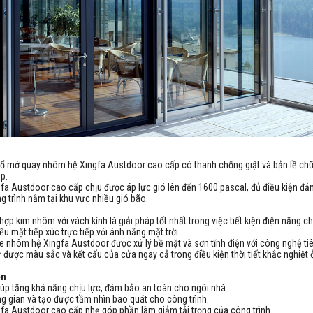
sổ mở quay nhôm hệ Xingfa Austdoor cao cấp có thanh chống giật và bản lề chữ
ập.
a Austdoor cao cấp chịu được áp lực gió lên đến 1600 pascal, đủ điều kiện đ
g trình nằm tại khu vực nhiều gió bão.
ợp kim nhôm với vách kính là giải pháp tốt nhất trong việc tiết kiện điện năng c
u mặt tiếp xúc trực tiếp với ánh năng mặt trời.
e nhôm hệ Xingfa Austdoor được xử lý bề mặt và sơn tĩnh điện với công nghệ tiê
ữ được màu sắc và kết cấu của cửa ngay cả trong điều kiện thời tiết khắc nghiệt
ện
iúp tăng khả năng chịu lực, đảm bảo an toàn cho ngôi nhà.
g gian và tạo được tầm nhìn bao quát cho công trình.
fa Austdoor cao cấp nhẹ góp phần làm giảm tải trọng của công trình.