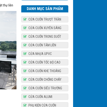
t thự liền
DANH MỤC SẢN PHẨM
CỬA CUỐN TRƯỢT TRẦN
CỬA CUỐN XUYÊN SÁNG
CỬA CUỐN TRONG SUỐT
Bộ tời YH
CỬA CUỐN TẤM LIỀN
CỬA NHỰA UPVC
CỬA CUỐN TỐC ĐỘ CAO
CỬA CUỐN KHE THOÁNG
CỬA CUỐN CHỐNG CHÁY
Bộ tời AH300A
CỬA CUỐN SIÊU TRƯỜNG
CỬA CUỐN ALUMI
PHỤ KIỆN CỬA CUỐN