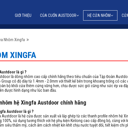
GIỚI THIỆU
CỦA CUỐN AUSTDOOR
HỆ CỬA NHÔM
CỬA
CỬA CUỐN NHÀ PHỐ
CỬA CUỐN GARA
CỬA CUỐN TTTM
CỬA CUỐN CÔNG NGHIỆP
CỬA CUỐN DOORTECH
BỘ TỜI & PHỤ KIỆN
CỬA NHÔM TOPAL PRI
CỬA NHÔM MỞ TRƯỢT 
CỬA NHÔM TOPAL XING
CỬA NHÔM XINGFA
ửa Nhôm Xingfa
M XINGFA
ustdoor là gì ?
tdoor là dòng nhôm cao cấp chính hãng theo tiêu chuẩn của Tập Đoàn Austd
 Group có độ dày từ 1.4mm - 2.0mm với thiết kế bên trong khoang trống có các
toàn bộ khối cửa thêm cứng vững hơn, chịu được sức gió cũng như sức ép va đậ
yên được hình dạng như lúc ban đầu.
nhôm hệ Xingfa Austdoor chính hãng
fa Austdoor là gì ?
Austdoor là hệ cửa được sản xuất và lắp ghép từ các thanh profile nhôm hệ Xi
 100%, sử dụng tương thích với hệ phụ kiện Kinlong cao cấp đồng bộ, cùng với k
 siêu thẩm mỹ, cách âm cách nhiệt kín khít chịu nước tuyệt đối, tiết kiệm chi p