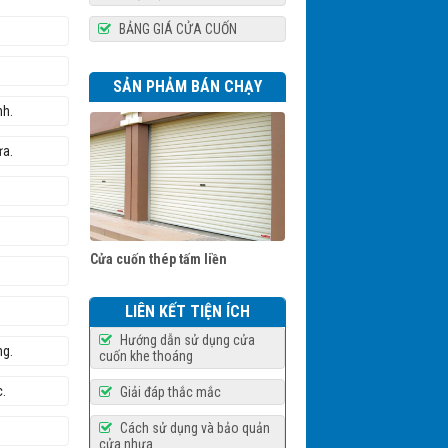
BẢNG GIÁ CỬA CUỐN
Bộ tời ARG
SẢN PHẢM BÁN CHẠY
ình.
cửa.
Cửa cuốn thép tấm liền
.
DOORTECH
LIÊN KẾT TIỆN ÍCH
Hướng dẫn sử dụng cửa
áng.
cuốn khe thoáng
ực.
Giải đáp thắc mắc
Cửa cuốn nan nhôm DOORTECH
Cách sử dụng và bảo quản
cửa nhựa