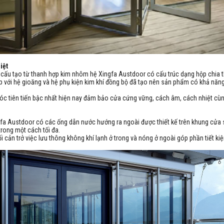
iệt
cấu tạo từ thanh hợp kim nhôm hệ Xingfa Austdoor có cấu trúc dạng hộp chia 
p với hệ gioăng và hệ phụ kiện kim khí đồng bộ đã tạo nên sản phẩm có khả nă
.
c tiên tiến bậc nhất hiện nay đảm bảo cửa cứng vững, cách âm, cách nhiệt cùn
fa Austdoor có các ống dẫn nước hướng ra ngoài được thiết kế trên khung cửa
trong một cách tối đa.
đối cản trở việc lưu thông không khí lạnh ở trong và nóng ở ngoài góp phần tiết ki
.