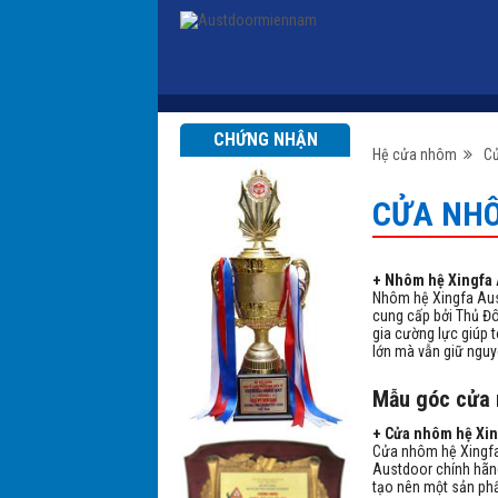
CHỨNG NHẬN
Hệ cửa nhôm
C
CỬA NHÔ
+ Nhôm hệ Xingfa A
Nhôm hệ Xingfa Aus
cung cấp bởi Thủ Đô
gia cường lực giúp 
lớn mà vẫn giữ ngu
Mẫu góc cửa 
+ Cửa nhôm hệ Xing
Cửa nhôm hệ Xingfa 
Austdoor chính hãng
tạo nên một sản phẩm