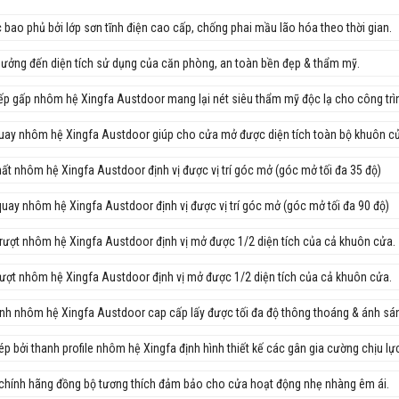
 bao phủ bởi lớp sơn tĩnh điện cao cấp, chống phai mầu lão hóa theo thời gian.
ưởng đến diện tích sử dụng của căn phòng, an toàn bền đẹp & thẩm mỹ.
ếp gấp nhôm hệ Xingfa Austdoor mang lại nét siêu thẩm mỹ độc lạ cho công tr
quay nhôm hệ Xingfa Austdoor giúp cho cửa mở được diện tích toàn bộ khuôn 
ất nhôm hệ Xingfa Austdoor định vị được vị trí góc mở (góc mở tối đa 35 độ)
uay nhôm hệ Xingfa Austdoor định vị được vị trí góc mở (góc mở tối đa 90 độ)
rượt nhôm hệ Xingfa Austdoor định vị mở được 1/2 diện tích của cả khuôn cửa
rượt nhôm hệ Xingfa Austdoor định vị mở được 1/2 diện tích của cả khuôn cửa.
nh nhôm hệ Xingfa Austdoor cap cấp lấy được tối đa độ thông thoáng & ánh s
ép bởi thanh profile nhôm hệ Xingfa định hình thiết kế các gân gia cường chịu l
 chính hãng đồng bộ tương thích đảm bảo cho cửa hoạt động nhẹ nhàng êm ái.