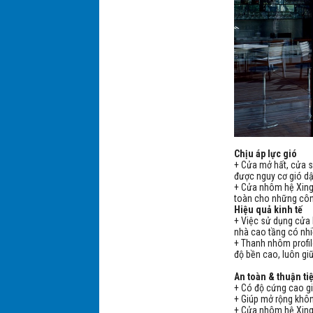
Chịu áp lực gió
+ Cửa mở hất, cửa 
được nguy cơ gió d
+ Cửa nhôm hệ Xingf
toàn cho những côn
Hiệu quả kinh tế
+ Việc sử dụng cửa h
nhà cao tầng có nhiề
+ Thanh nhôm profil
độ bền cao, luôn gi
An toàn & thuận ti
+ Có độ cứng cao g
+ Giúp mở rộng khôn
+ Cửa nhôm hệ Xing