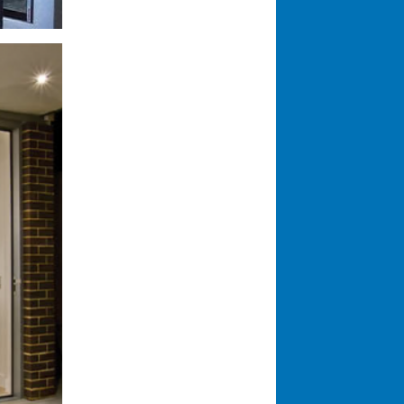
Cửa cuốn Khớp thoáng
AUSTGRIL
Cửa cuốn Trong suốt
AUSTVISION
Cửa cuốn Nan nhôm | MEGA M70