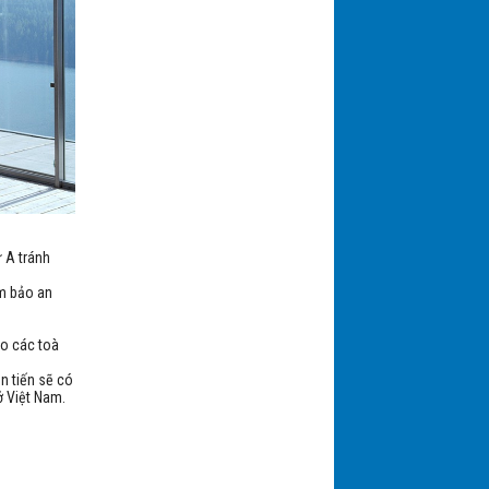
Cửa cuốn thép Tấm liền - ECN
Cửa cuốn Tấm Liền công nghệ
 A tránh
truyền động bảo vệ con người
Austmatic (Series 1)
ảm bảo an
ho các toà
n tiến sẽ có
 ở Việt Nam.
Cửa cuốn tấm liền AUSTDOOR
công nghệ Úc (Series 3)