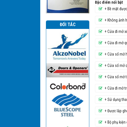
Đặc điểm nổi bật
+ Bề mặt được
+ Không ảnh h
ĐỐI TÁC
+ Cửa đi mở x
+ Cửa đi mở 
+ Cửa sổ mở h
+ Cửa sổ mở q
+ Cửa sổ mở t
+ Cửa đi mở t
+ Sử dụng tha
+ Được lắp gh
+ Bộ phụ kiện