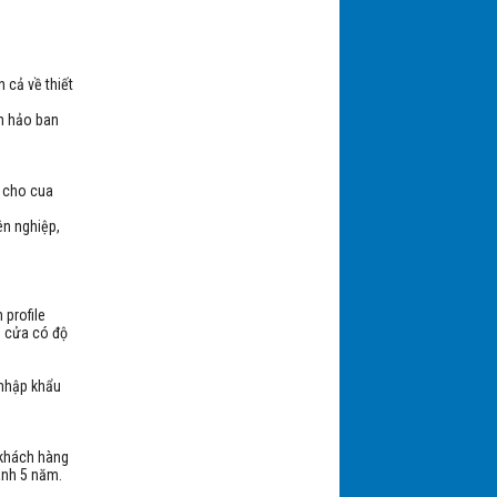
 cả về thiết
n hảo ban
Cửa cuốn Nan nhôm Công Nghệ
Úc AL68
.
p cho cua
ên nghiệp,
profile
Cửa cuốn Tấm liền AUSTDOOR
ệ cửa có độ
Công nghệ Úc - Series 1
 nhập khẩu
 khách hàng
hành 5 năm.