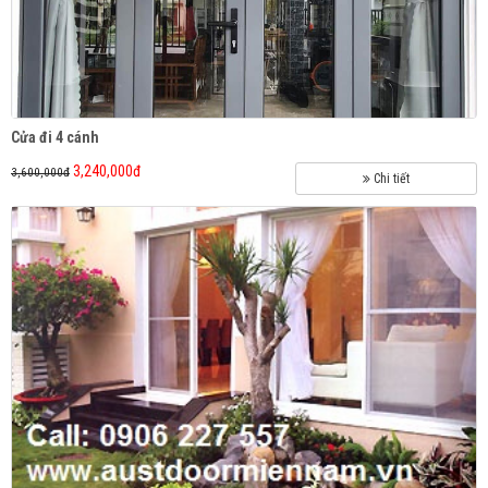
Cửa thép RAISEDBARD
Cửa đi 4 cánh
3,240,000đ
3,600,000đ
Chi tiết
Cửa xuyên sáng VISUALBARD