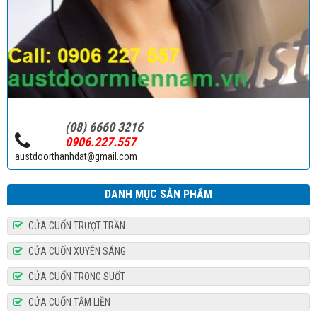
Bộ tời YHFD 300
(08) 6660 3216
0906.227.557
austdoorthanhdat@gmail.com
DANH MỤC SẢN PHẨM
CỬA CUỐN TRƯỢT TRẦN
CỬA CUỐN XUYÊN SÁNG
CỬA CUỐN TRONG SUỐT
CỬA CUỐN TẤM LIỀN
Bộ tời YH