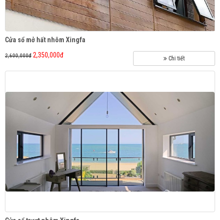
Cửa sổ mở hất nhôm Xingfa
2,350,000đ
2,600,000đ
Chi tiết
Cửa cuốn khe thoáng SUPER - S