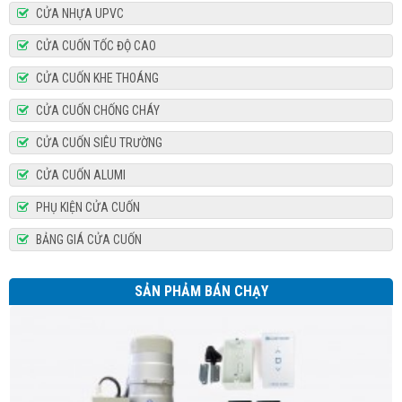
CỬA NHỰA UPVC
CỬA CUỐN TỐC ĐỘ CAO
CỬA CUỐN KHE THOÁNG
CỬA CUỐN CHỐNG CHÁY
CỬA CUỐN SIÊU TRƯỜNG
CỬA CUỐN ALUMI
PHỤ KIỆN CỬA CUỐN
BẢNG GIÁ CỬA CUỐN
Bộ tời AH300A
SẢN PHẢM BÁN CHẠY