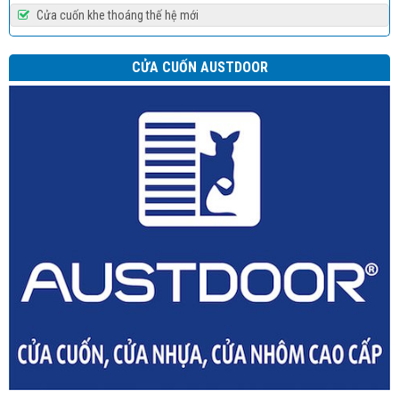
Cửa cuốn khe thoáng thế hệ mới
CỬA CUỐN AUSTDOOR
Cửa cuốn thép tấm liền DOORTECH
Cửa cuốn nan nhôm DOORTECH D08S