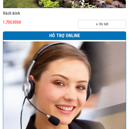
Vách kính
1,700,000đ
Chi tiết
HỖ TRỢ ONLINE
Cửa tấm lật SWINGBARD