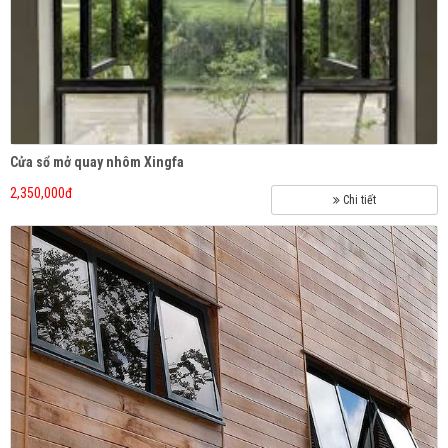
Cửa sổ mở quay nhôm Xingfa
2,350,000đ
Chi tiết
BỘ TỜI DÒNG S